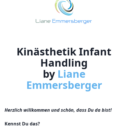
DOWNLOADS
KLOETERS BRIEFE
KOOPERATIONEN
ÜBER MICH
Kinästhetik Infant
KONTAKT
Handling
KURSE ANSEHEN
by
Liane
Emmersberger
Herzlich willkommen und schön, dass Du da bist!
Kennst Du das?