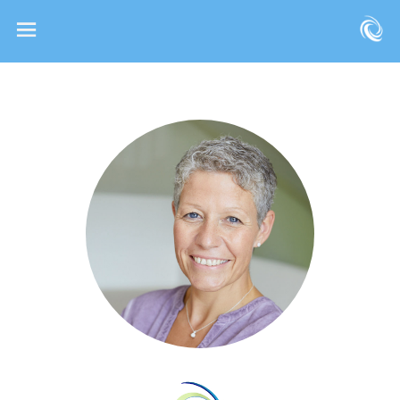
KINÄSTHETIK INFANT HANDLING
KINÄSTHETIK IN DER PFLEGE
STILLBERATUNG
REFLEXINTEGRATION
ELTERNCOACHING
FITNESS & GESUNDHEITSTRAINING
KURSE BUCHEN
MEDIEN